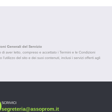
ioni Generali del Servizio
di aver letto, compreso e accettato i Termini e le Condizioni
’utilizzo del sito e dei suoi contenuti, inclusi i servizi offerti agli
SCRIVICI
segreteria@assoprom.it