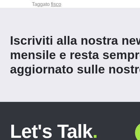
Taggato
fisco
Iscriviti alla nostra ne
mensile e resta semp
aggiornato sulle nostre
Let's Talk
.