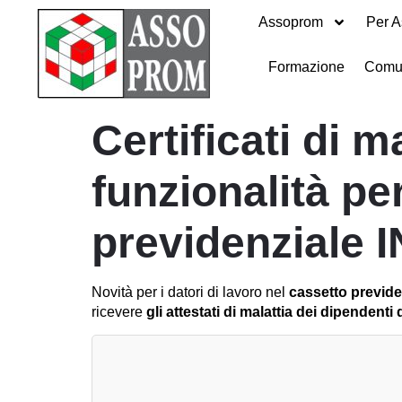
Assoprom
Per A
Formazione
Comu
Certificati di 
funzionalità per
previdenziale 
Novità per i datori di lavoro nel
cassetto previde
ricevere
gli attestati di malattia dei dipendent