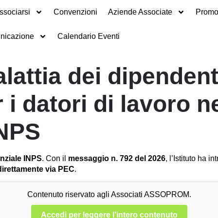
ssociarsi
Convenzioni
Aziende Associate
Promot
nicazione
Calendario Eventi
malattia dei dipenden
 i datori di lavoro n
INPS
nziale INPS
. Con il
messaggio n. 792 del 2026
, l’Istituto ha 
i direttamente via PEC
.
Contenuto riservato agli Associati ASSOPROM.
Accedi per leggere l’intero contenuto