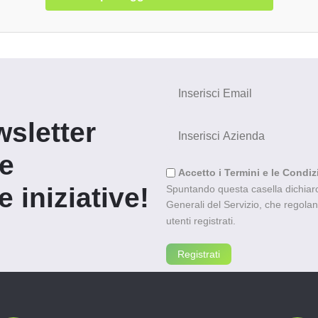
wsletter
re
Accetto i Termini e le Condiz
 iniziative!
Spuntando questa casella dichiaro 
Generali del Servizio, che regolano l
utenti registrati.