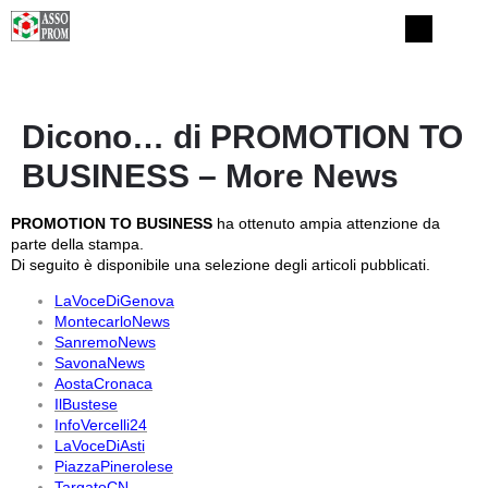
Dicono… di PROMOTION TO
BUSINESS – More News
PROMOTION TO BUSINESS
ha ottenuto ampia attenzione da
parte della stampa.
Di seguito è disponibile una selezione degli articoli pubblicati.
LaVoceDiGenova
MontecarloNews
SanremoNews
SavonaNews
AostaCronaca
IlBustese
InfoVercelli24
LaVoceDiAsti
PiazzaPinerolese
TargatoCN