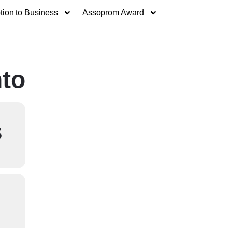
ion to Business
Assoprom Award
nto
S