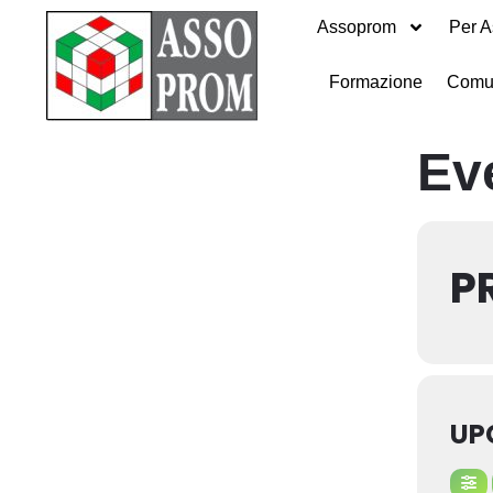
Assoprom
Per A
Formazione
Comu
Ev
P
UP