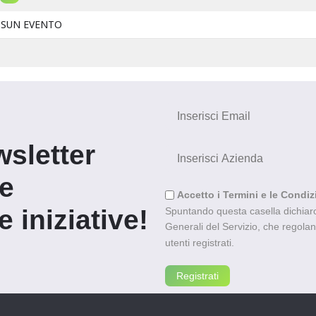
SUN EVENTO
wsletter
re
Accetto i Termini e le Condiz
 iniziative!
Spuntando questa casella dichiaro 
Generali del Servizio, che regolano l
utenti registrati.