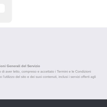
ioni Generali del Servizio
di aver letto, compreso e accettato i Termini e le Condizioni
’utilizzo del sito e dei suoi contenuti, inclusi i servizi offerti agli