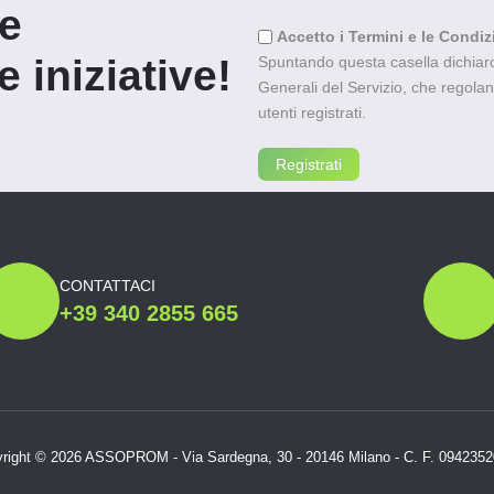
re
Accetto i Termini e le Condiz
 iniziative!
Spuntando questa casella dichiaro 
Generali del Servizio, che regolano l
utenti registrati.
CONTATTACI
+39 340 2855 665
right © 2026 ASSOPROM - Via Sardegna, 30 - 20146 Milano - C. F. 094235