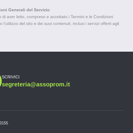
ioni Generali del Servizio
di aver letto, compreso e accettato i Termini e le Condizioni
’utilizzo del sito e dei suoi contenuti, inclusi i servizi offerti agli
SCRIVICI
segreteria@assoprom.it
20155