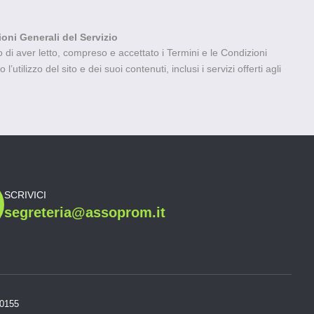
ioni Generali del Servizio
di aver letto, compreso e accettato i Termini e le Condizioni
’utilizzo del sito e dei suoi contenuti, inclusi i servizi offerti agli
SCRIVICI
segreteria@assoprom.it
20155