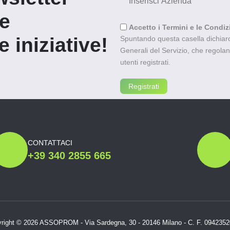
re
Accetto i Termini e le Condiz
 iniziative!
Spuntando questa casella dichiaro 
Generali del Servizio, che regolano l
utenti registrati.
CONTATTACI
+39 340 2855 665
right © 2026 ASSOPROM - Via Sardegna, 30 - 20146 Milano - C. F. 094235