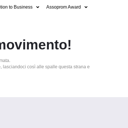
ion to Business
Assoprom Award
movimento!
rmata.
e, lasciandoci così alle spalle questa strana e