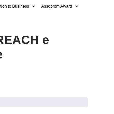
ion to Business
Assoprom Award
 REACH e
e