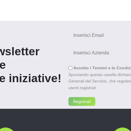
wsletter
re
Accetto i Termini e le Condiz
 iniziative!
Spuntando questa casella dichiaro 
Generali del Servizio, che regolano l
utenti registrati.