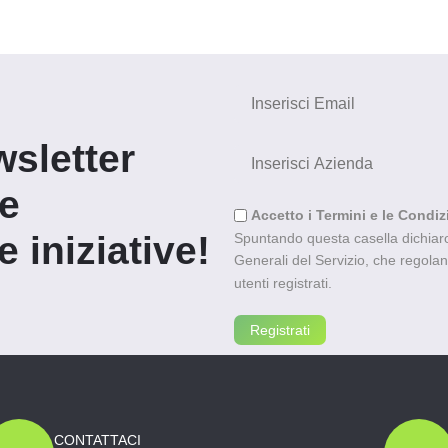
wsletter
re
Accetto i Termini e le Condiz
 iniziative!
Spuntando questa casella dichiaro 
Generali del Servizio, che regolano l
utenti registrati.
CONTATTACI