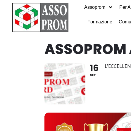
Assoprom
Per A
Formazione
Comu
ASSOPROM
16
L'ECCELLE
SET